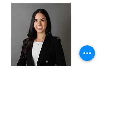
Ashley Delgado es la
D
irectora de
Arrendamiento
de FRI. Ashley es
una agente inmobiliaria con licencia
y ha trabajado en Florida Realty
Investments durante más de 6 años.
Como agente de FRI, tiene acceso
exclusivo a cientos de clientes
potenciales interesados en las más
de 1500 unidades que
administramos. Nuestro exclusivo