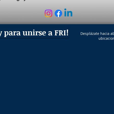
 para unirse a FRI!
Desplázate hacia ab
ubicacio