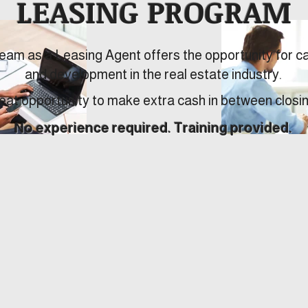
LEASING PROGRAM
team as a Leasing Agent offers the opportunity for c
and development in the real estate industry.
eat opportunity to make extra cash in between closi
No experience required. Training provided.