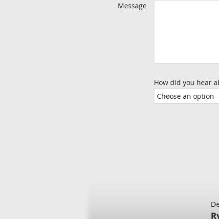
Message
How did you hear a
De
R