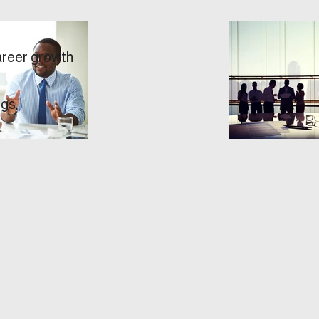
areer growth
ngs