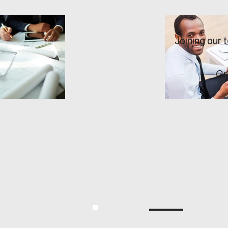
Joining our 
Gr